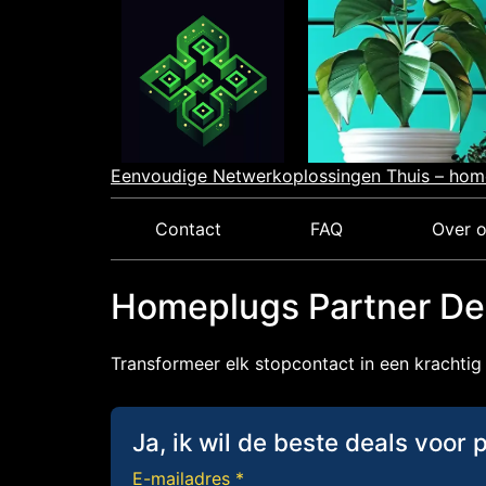
Skip
to
content
Eenvoudige Netwerkoplossingen Thuis – hom
Contact
FAQ
Over 
Homeplugs Partner Deal
Transformeer elk stopcontact in een krachtig 
Ja, ik wil de beste deals voor 
E-mailadres *